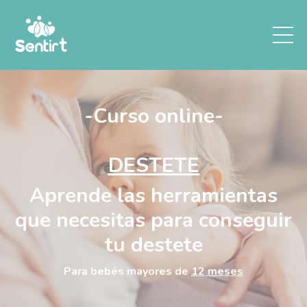
-Curso online-
DESTETE
Aprende las herramientas
que necesitas para conseguir
tu destete
Para bebés mayores de
12 meses