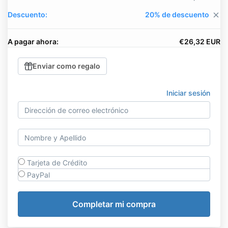
Descuento:
20% de descuento
close
A pagar ahora:
€26,32 EUR
Enviar como regalo
Iniciar sesión
Tarjeta de Crédito
PayPal